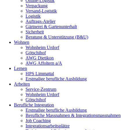
Online-Logistik
Verpackung
Versand-Logistik
Logistik
Auftrags-Atelier
Gärtnerei & Gartenunterhalt
Sicherheit
Beratung & Unterstützung (B&U)
Wohnen
Wohnheim Urdorf
Götschihof
AWG Dietikon
AWG Affoltern a/A
Lernen
HPS Limmattal
Erstmalige berufliche Ausbildung
Arbeiten
Service-Zentrum
Wohnheim Urdorf
Götschihof
Berufliche Integration
Erstmalige berufliche Ausbildung
Berufliche Massnahmen & Integrationsmassnahmen
Job Coaching
Integrationsarbeitsplätze