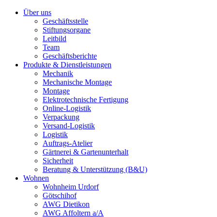
Über uns
Geschäftsstelle
Stiftungsorgane
Leitbild
Team
Geschäftsberichte
Produkte & Dienstleistungen
Mechanik
Mechanische Montage
Montage
Elektrotechnische Fertigung
Online-Logistik
Verpackung
Versand-Logistik
Logistik
Auftrags-Atelier
Gärtnerei & Gartenunterhalt
Sicherheit
Beratung & Unterstützung (B&U)
Wohnen
Wohnheim Urdorf
Götschihof
AWG Dietikon
AWG Affoltern a/A