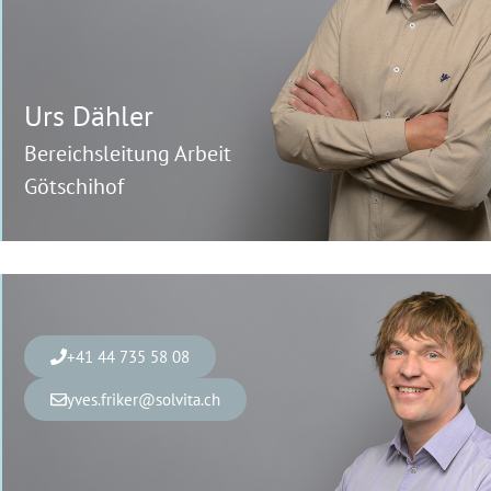
Urs
Dähler
Bereichsleitung Arbeit
Götschihof
+41 44 735 58 08
yves.friker@solvita.ch