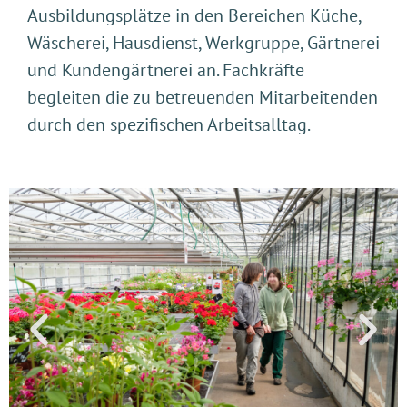
Ausbildungsplätze in den Bereichen Küche,
Wäscherei, Hausdienst, Werkgruppe, Gärtnerei
und Kundengärtnerei an. Fachkräfte
begleiten die zu betreuenden Mitarbeitenden
durch den spezifischen Arbeitsalltag.
Götschihof Gärtnerei Laden
Götschihof Gärtnerei Laden
Götschihof Gärtnerei Laden
Götschihof Gärtnerei Laden
Götschihof Gärtnerei
Götschihof Gärtnerei
Götschihof Gärtnerei
Götschihof Gärtnerei
Götschihof Gärtnerei