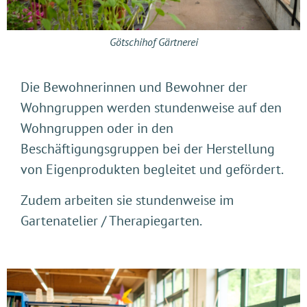
Götschihof Gärtnerei Laden
Götschihof Gärtnerei Laden
Götschihof Gärtnerei
Götschihof Gärtnerei
Götschihof Gärtnerei
Die Bewohnerinnen und Bewohner der
Wohngruppen werden stundenweise auf den
Wohngruppen oder in den
Beschäftigungsgruppen bei der Herstellung
von Eigenprodukten begleitet und gefördert.
Zudem arbeiten sie stundenweise im
Gartenatelier / Therapiegarten.
Götschihof Beschäftigungsgruppe
Götschihof Beschäftigungsgruppe
Götschihof Beschäftigungsgruppe
Götschihof Gartenatelier