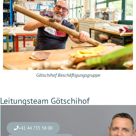
Götschihof Beschäftigungsgruppe
Götschihof Beschäftigungsgruppe
Götschihof Beschäftigungsgruppe
Götschihof Gartenatelier
Götschihof Gartenatelier
Leitungsteam Götschihof
+41 44 735 58 00