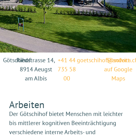
Götschihof
Riedstrasse 14,
+41 44
goetschihof@solvita.c
Standort
8914 Aeugst
735 58
auf Google
am Albis
00
Maps
Arbeiten
Der Götschihof bietet Menschen mit leichter
bis mittlerer kognitiven Beeinträchtigung
verschiedene interne Arbeits- und