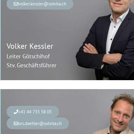
volker.kessler@solvita.ch
Volker
Kessler
Leiter Götschihof
Stv. Geschäftsführer
+41 44 735 58 05
urs.daehler@solvita.ch