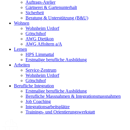
Auftrags-Atelier
Gärtnerei & Gartenunterhalt
Sicherheit
Beratung & Unterstützung (B&U)
Wohnen
Wohnheim Urdorf
Götschihof
AWG Dietikon
AWG Affoltern a/A
Lernen
HPS Limmattal
Erstmalige berufliche Ausbildung
Arbeiten
Service-Zentrum
Wohnheim Urdorf
Götschihof
Berufliche Integration
Erstmalige berufliche Ausbildung
Berufliche Massnahmen & Integrationsmassnahmen
Job Coaching
Integrationsarbeitsplätze
Trainings- und Orientierungswerkstatt