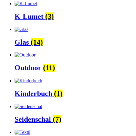
K-Lumet
(3)
Glas
(14)
Outdoor
(11)
Kinderbuch
(1)
Seidenschal
(7)