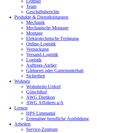
Leitbild
Team
Geschäftsberichte
Produkte & Dienstleistungen
Mechanik
Mechanische Montage
Montage
Elektrotechnische Fertigung
Online-Logistik
Verpackung
Versand-Logistik
Logistik
Auftrags-Atelier
Gärtnerei oder Gartenunterhalt
Sicherheit
Wohnen
Wohnheim Urdorf
Götschihof
AWG Dietikon
AWG Affoltern a/A
Lernen
HPS Limmattal
Erstmalige berufliche Ausbildung
Arbeiten
Service-Zentrum