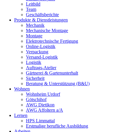
Leitbild
Team
Geschäftsberichte
Produkte & Dienstleistungen
Mechanik
Mechanische Montage
Montage
Elektrotechnische Fertigung
Online-Logistik
Verpackung
Versand-Logistik
Logistik
Auftrags-Atelier
Gärtnerei & Gartenunterhalt
Sicherheit
Beratung & Unterstützung (B&U)
Wohnen
Wohnheim Urdorf
Götschihof
AWG Dietikon
AWG Affoltern a/A
Lernen
HPS Limmattal
Erstmalige berufliche Ausbildung
Arbeiten