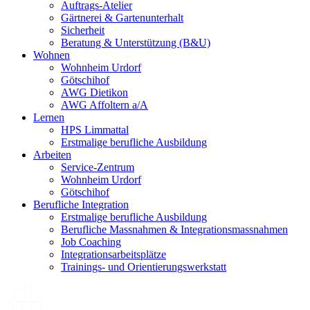
Auftrags-Atelier
Gärtnerei & Gartenunterhalt
Sicherheit
Beratung & Unterstützung (B&U)
Wohnen
Wohnheim Urdorf
Götschihof
AWG Dietikon
AWG Affoltern a/A
Lernen
HPS Limmattal
Erstmalige berufliche Ausbildung
Arbeiten
Service-Zentrum
Wohnheim Urdorf
Götschihof
Berufliche Integration
Erstmalige berufliche Ausbildung
Berufliche Massnahmen & Integrationsmassnahmen
Job Coaching
Integrationsarbeitsplätze
Trainings- und Orientierungswerkstatt