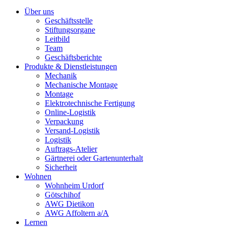
Über uns
Geschäftsstelle
Stiftungsorgane
Leitbild
Team
Geschäftsberichte
Produkte & Dienstleistungen
Mechanik
Mechanische Montage
Montage
Elektrotechnische Fertigung
Online-Logistik
Verpackung
Versand-Logistik
Logistik
Auftrags-Atelier
Gärtnerei oder Gartenunterhalt
Sicherheit
Wohnen
Wohnheim Urdorf
Götschihof
AWG Dietikon
AWG Affoltern a/A
Lernen