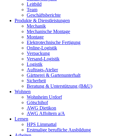
Leitbild
Team
Geschäftsberichte
Produkte & Dienstleistungen
Mechanik
Mechanische Montage
Montage
Elektrotechnische Fertigung
Online-Logistik
Verpackung
Versand-Logistik
Logistik
Auftrags-Atelier
Gärtnerei & Gartenunterhalt
Sicherheit
Beratung & Unterstützung (B&U)
Wohnen
Wohnheim Urdorf
Götschihof
AWG Dietikon
AWG Affoltern a/A
Lernen
HPS Limmattal
Erstmalige berufliche Ausbildung
Arbeiten