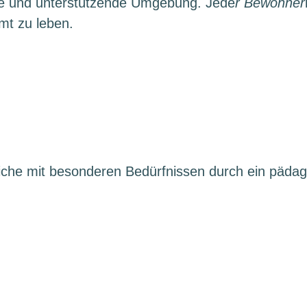
re und unterstützende Umgebung. Jede
r Bewohner
mt zu leben.
che mit besonderen Bedürfnissen durch ein pädago