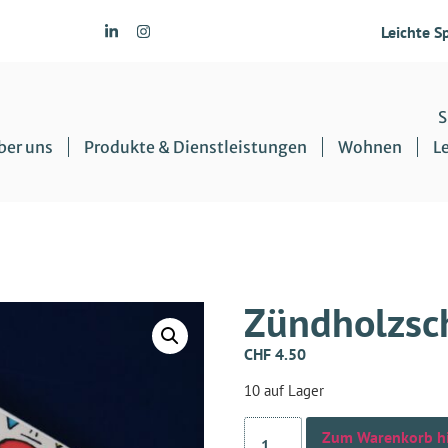
Leichte S
S
ber uns
Produkte & Dienstleistungen
Wohnen
L
Zündholzsch
CHF
4.50
10 auf Lager
Zum Warenkorb h