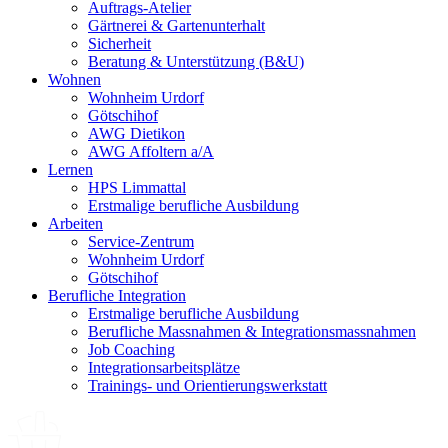
Auftrags-Atelier
Gärtnerei & Gartenunterhalt
Sicherheit
Beratung & Unterstützung (B&U)
Wohnen
Wohnheim Urdorf
Götschihof
AWG Dietikon
AWG Affoltern a/A
Lernen
HPS Limmattal
Erstmalige berufliche Ausbildung
Arbeiten
Service-Zentrum
Wohnheim Urdorf
Götschihof
Berufliche Integration
Erstmalige berufliche Ausbildung
Berufliche Massnahmen & Integrationsmassnahmen
Job Coaching
Integrationsarbeitsplätze
Trainings- und Orientierungswerkstatt