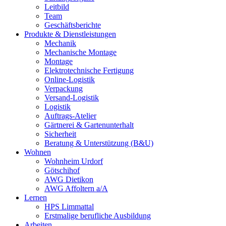
Leitbild
Team
Geschäftsberichte
Produkte & Dienstleistungen
Mechanik
Mechanische Montage
Montage
Elektrotechnische Fertigung
Online-Logistik
Verpackung
Versand-Logistik
Logistik
Auftrags-Atelier
Gärtnerei & Gartenunterhalt
Sicherheit
Beratung & Unterstützung (B&U)
Wohnen
Wohnheim Urdorf
Götschihof
AWG Dietikon
AWG Affoltern a/A
Lernen
HPS Limmattal
Erstmalige berufliche Ausbildung
Arbeiten