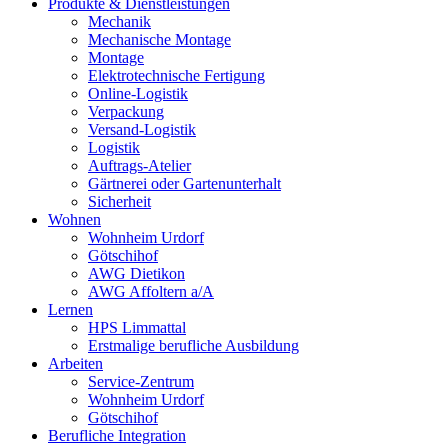
Produkte & Dienstleistungen
Mechanik
Mechanische Montage
Montage
Elektrotechnische Fertigung
Online-Logistik
Verpackung
Versand-Logistik
Logistik
Auftrags-Atelier
Gärtnerei oder Gartenunterhalt
Sicherheit
Wohnen
Wohnheim Urdorf
Götschihof
AWG Dietikon
AWG Affoltern a/A
Lernen
HPS Limmattal
Erstmalige berufliche Ausbildung
Arbeiten
Service-Zentrum
Wohnheim Urdorf
Götschihof
Berufliche Integration