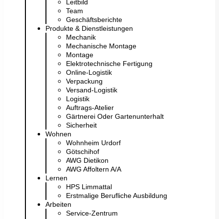
Leitbild
Team
Geschäftsberichte
Produkte & Dienstleistungen
Mechanik
Mechanische Montage
Montage
Elektrotechnische Fertigung
Online-Logistik
Verpackung
Versand-Logistik
Logistik
Auftrags-Atelier
Gärtnerei Oder Gartenunterhalt
Sicherheit
Wohnen
Wohnheim Urdorf
Götschihof
AWG Dietikon
AWG Affoltern A/A
Lernen
HPS Limmattal
Erstmalige Berufliche Ausbildung
Arbeiten
Service-Zentrum