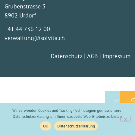
Grubenstrasse 3
8902 Urdorf
+41 44 736 12 00
verwaltung@solvita.ch
|
|
Datenschutz
AGB
Impressum
Wir verwenden Cookies und Tracking-Technologien gemäss unserer
Jo
Datenschutzerklärung, um Ihnen das beste Web-Erlebnis zu bieten.
E-Shop
OK
Datenschutzerklärung