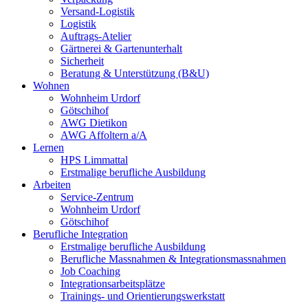
Versand-Logistik
Logistik
Auftrags-Atelier
Gärtnerei & Gartenunterhalt
Sicherheit
Beratung & Unterstützung (B&U)
Wohnen
Wohnheim Urdorf
Götschihof
AWG Dietikon
AWG Affoltern a/A
Lernen
HPS Limmattal
Erstmalige berufliche Ausbildung
Arbeiten
Service-Zentrum
Wohnheim Urdorf
Götschihof
Berufliche Integration
Erstmalige berufliche Ausbildung
Berufliche Massnahmen & Integrationsmassnahmen
Job Coaching
Integrationsarbeitsplätze
Trainings- und Orientierungswerkstatt