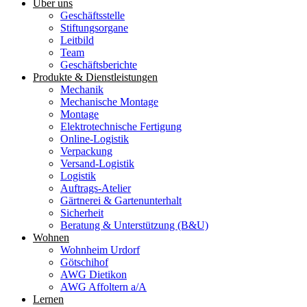
Über uns
Geschäftsstelle
Stiftungsorgane
Leitbild
Team
Geschäftsberichte
Produkte & Dienstleistungen
Mechanik
Mechanische Montage
Montage
Elektrotechnische Fertigung
Online-Logistik
Verpackung
Versand-Logistik
Logistik
Auftrags-Atelier
Gärtnerei & Gartenunterhalt
Sicherheit
Beratung & Unterstützung (B&U)
Wohnen
Wohnheim Urdorf
Götschihof
AWG Dietikon
AWG Affoltern a/A
Lernen