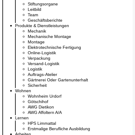
Stiftungsorgane
Leitbild
Team
Geschäftsberichte
Produkte & Dienstleistungen
Mechanik
Mechanische Montage
Montage
Elektrotechnische Fertigung
Online-Logistik
Verpackung
Versand-Logistik
Logistik
Auftrags-Atelier
Gärtnerei Oder Gartenunterhalt
Sicherheit
Wohnen
Wohnheim Urdorf
Götschihof
AWG Dietikon
AWG Affoltern A/A
Lernen
HPS Limmattal
Erstmalige Berufliche Ausbildung
Arbeiten